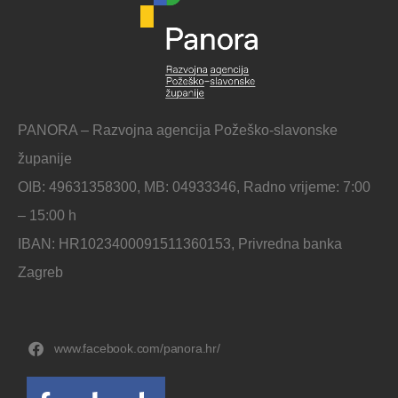
PANORA – Razvojna agencija Požeško-slavonske
županije
OIB: 49631358300, MB: 04933346, Radno vrijeme: 7:00
– 15:00 h
IBAN: HR1023400091511360153, Privredna banka
Zagreb
www.facebook.com/panora.hr/