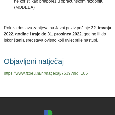
ne koristi kao pretporez u obračunskom razdoblju
(MODEL A)
Rok za dostavu zahtjeva na Javni poziv počinje
22. travnja
2022. godine i traje do 31. prosinca 2022.
godine ili do
iskorištenja sredstava ovisno koji uvjet prije nastupi.
Objavljeni natječaj
https://www.fzoeu.hr/hr/natjecaj/7539?nid=185