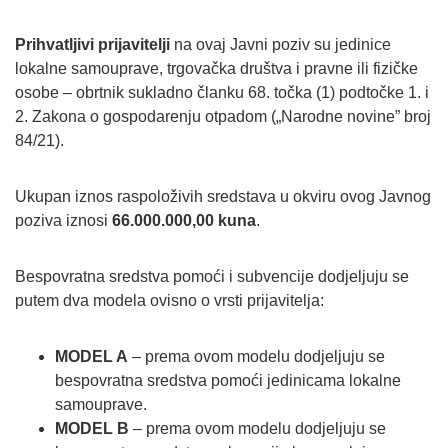
Prihvatljivi prijavitelji
na ovaj Javni poziv su jedinice
lokalne samouprave, trgovačka društva i pravne ili fizičke
osobe – obrtnik sukladno članku 68. točka (1) podtočke 1. i
2. Zakona o gospodarenju otpadom („Narodne novine” broj
84/21).
Ukupan iznos raspoloživih sredstava u okviru ovog Javnog
poziva iznosi
66.000.000,00 kuna
.
Bespovratna sredstva pomoći i subvencije dodjeljuju se
putem dva modela ovisno o vrsti prijavitelja:
MODEL A
– prema ovom modelu dodjeljuju se
bespovratna sredstva pomoći jedinicama lokalne
samouprave.
MODEL B
– prema ovom modelu dodjeljuju se