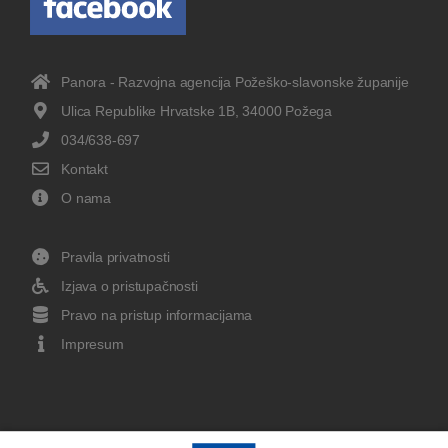
Panora - Razvojna agencija Požeško-slavonske županije
Ulica Republike Hrvatske 1B, 34000 Požega
034/638-697
Kontakt
O nama
Pravila privatnosti
Izjava o pristupačnosti
Pravo na pristup informacijama
Impresum