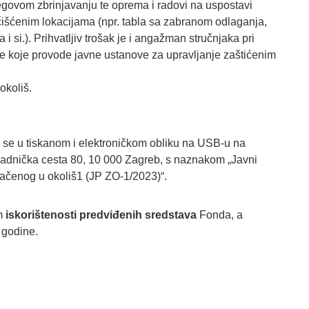
egovom zbrinjavanju te oprema i radovi na uspostavi
išćenim lokacijama (npr. tabla sa zabranom odlaganja,
 si.). Prihvatljiv trošak je i angažman stručnjaka pri
te koje provode javne ustanove za upravljanje zaštićenim
okoliš.
 se u tiskanom i elektroničkom obliku na USB-u na
 Radnička cesta 80, 10 000 Zagreb, s naznakom „Javni
ačenog u okoliš1 (JP ZO-1/2023)“.
om
iskorištenosti predviđenih sredstava
Fonda, a
.
godine.