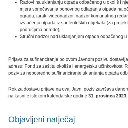
Radovi na uklanjanju otpada odbačenog u okoliš i nj
mjera sprječavanja ponovnog odlaganja otpada na oč
ograda, jarak, videonadzor, nadzor komunalnog redara i
izvlačenju otpada iz speleoloških objekata (za projek
područjima prirode),
Stručni nadzor nad uklanjanjem otpada odbačenog u 
Prijava za sufinanciranje po ovom Javnom pozivu dostavlja
adresu: Fond za zaštitu okoliša i energetsku učinkovitost,
poziv za neposredno su/financiranje uklanjanja otpada odb
Rok za dostavu prijave na ovaj Javni poziv završava dan
najkasnije istekom kalendarske godine
31. prosinca 2023
Objavljeni natječaj