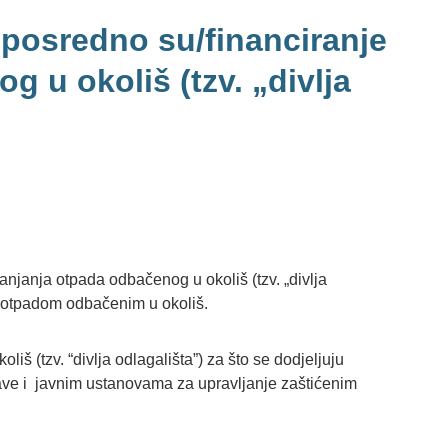
eposredno su/financiranje
 u okoliš (tzv. „divlja
njanja otpada odbačenog u okoliš (tzv. „divlja
ih otpadom odbačenim u okoliš.
iš (tzv. “divlja odlagališta”) za što se dodjeljuju
ve i javnim ustanovama za upravljanje zaštićenim