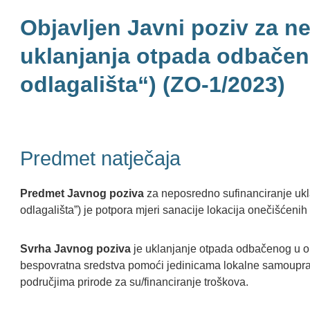
Objavljen Javni poziv za n
uklanjanja otpada odbačenog
odlagališta“) (ZO-1/2023)
Predmet natječaja
Predmet Javnog poziva
za neposredno sufinanciranje ukla
odlagališta”) je potpora mjeri sanacije lokacija onečišćen
Svrha Javnog poziva
je uklanjanje otpada odbačenog u okol
bespovratna sredstva pomoći jedinicama lokalne samoupra
područjima prirode za su/financiranje troškova.