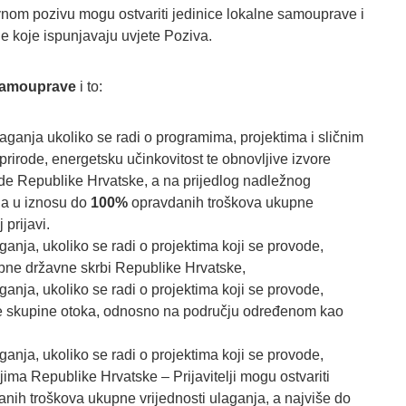
om pozivu mogu ostvariti jedinice lokalne samouprave i
e koje ispunjavaju uvjete Poziva.
 samouprave
i to:
aganja ukoliko se radi o programima, projektima i sličnim
prirode, energetsku učinkovitost te obnovljive izvore
ade Republike Hrvatske, a na prijedlog nadležnog
nda u iznosu do
100%
opravdanih troškova ukupne
 prijavi.
ganja, ukoliko se radi o projektima koji se provode,
bne državne skrbi Republike Hrvatske,
ganja, ukoliko se radi o projektima koji se provode,
ge skupine otoka, odnosno na području određenom kao
ganja, ukoliko se radi o projektima koji se provode,
ima Republike Hrvatske – Prijavitelji mogu ostvariti
nih troškova ukupne vrijednosti ulaganja, a najviše do