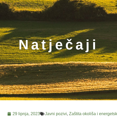
Natječaji
29 lipnja, 2023
Javni pozivi
,
Zaštita okoliša i energets