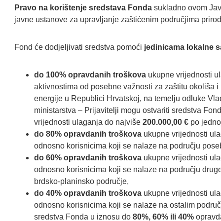
Pravo na korištenje sredstava Fonda
sukladno ovom Javn
javne ustanove za upravljanje zaštićenim područjima prirod
Fond će dodjeljivati sredstva pomoći
jedinicama lokalne
do 100% opravdanih troškova
ukupne vrijednosti ul
aktivnostima od posebne važnosti za zaštitu okoliša i 
energije u Republici Hrvatskoj, na temelju odluke Vl
ministarstva – Prijavitelji mogu ostvariti sredstva Fo
vrijednosti ulaganja do najviše
200.000,00 €
po jednoj
do 80% opravdanih troškova
ukupne vrijednosti ula
odnosno korisnicima koji se nalaze na području pose
do 60% opravdanih troškova
ukupne vrijednosti ula
odnosno korisnicima koji se nalaze na području dru
brdsko-planinsko područje,
do 40% opravdanih troškova
ukupne vrijednosti ula
odnosno korisnicima koji se nalaze na ostalim područj
sredstva Fonda u iznosu do
80%, 60% ili 40%
opravda