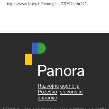
https://www.fzoeu.hr/hr/natjecaj/7539?nid=212