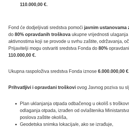
110.000,00 €.
Fond će dodjeljivati sredstva pomoći
javnim ustanovama z
do
80% opravdanih troškova
ukupne vrijednosti ulaganja 
aktivnostima koji se provode u svrhu zaštite, održavanja, o
Prijavitelji mogu ostvariti sredstva Fonda do
80%
opravdani
110.000,00 €.
Ukupna raspoloživa sredstva Fonda iznose
6.000.000,00 €
Prihvatljivi i opravdani troškovi
ovog Javnog poziva su sl
Plan uklanjanja otpada odbačenog u okoliš s troško
odlaganja otpada, izrađen od ovlaštenika Ministarstva
poslova zaštite okoliša,
Geodetska snimka lokacija/e, ako se izrađuje,