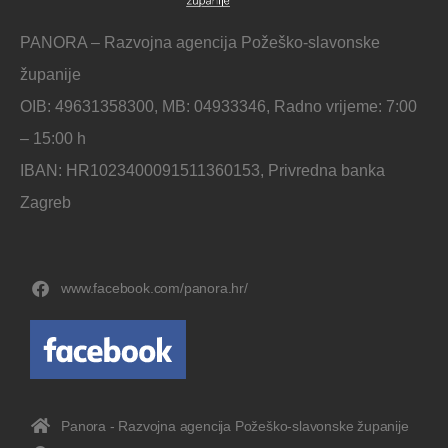
PANORA – Razvojna agencija Požeško-slavonske
županije
OIB: 49631358300, MB: 04933346, Radno vrijeme: 7:00
– 15:00 h
IBAN: HR1023400091511360153, Privredna banka
Zagreb
www.facebook.com/panora.hr/
Panora - Razvojna agencija Požeško-slavonske županije