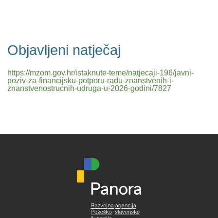
Objavljeni natječaj
https://mzom.gov.hr/istaknute-teme/natjecaji-196/javni-
poziv-za-financijsku-potporu-radu-znanstvenih-i-
znanstvenostrucnih-udruga-u-2026-godini/7827