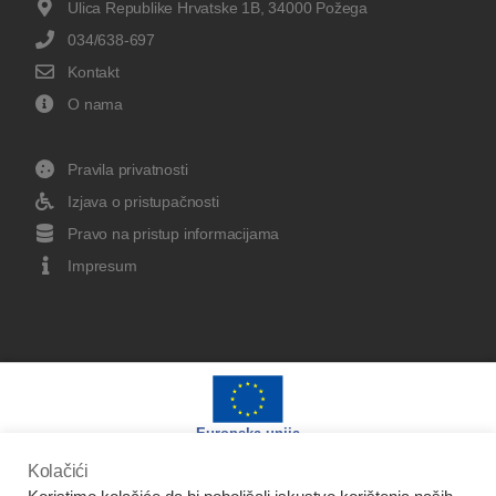
Ulica Republike Hrvatske 1B, 34000 Požega
034/638-697
Kontakt
O nama
Pravila privatnosti
Izjava o pristupačnosti
Pravo na pristup informacijama
Impresum
Europska unija
Kolačići