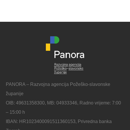
PANORA – Razvojna agencija Požeško-slavonske
županije
OIB: 49631358300, MB: 04933346, Radno vrijeme: 7:00
– 15:00 h
IBAN: HR1023400091511360153, Privredna banka