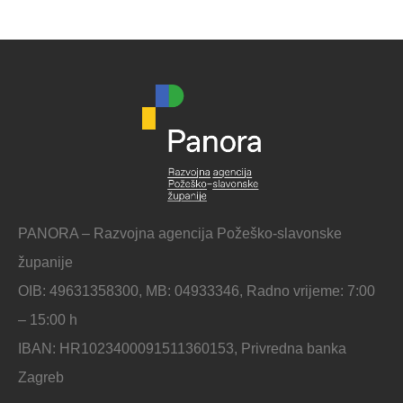
PANORA – Razvojna agencija Požeško-slavonske
županije
OIB: 49631358300, MB: 04933346, Radno vrijeme: 7:00
– 15:00 h
IBAN: HR1023400091511360153, Privredna banka
Zagreb