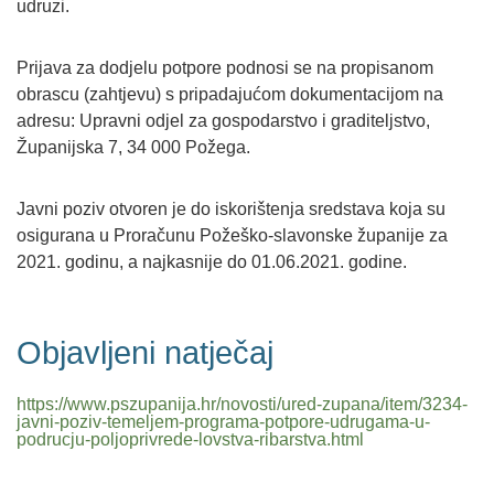
udruzi.
Prijava za dodjelu potpore podnosi se na propisanom
obrascu (zahtjevu) s pripadajućom dokumentacijom na
adresu: Upravni odjel za gospodarstvo i graditeljstvo,
Županijska 7, 34 000 Požega.
Javni poziv otvoren je do iskorištenja sredstava koja su
osigurana u Proračunu Požeško-slavonske županije za
2021. godinu, a najkasnije do 01.06.2021. godine.
Objavljeni natječaj
https://www.pszupanija.hr/novosti/ured-zupana/item/3234-
javni-poziv-temeljem-programa-potpore-udrugama-u-
podrucju-poljoprivrede-lovstva-ribarstva.html