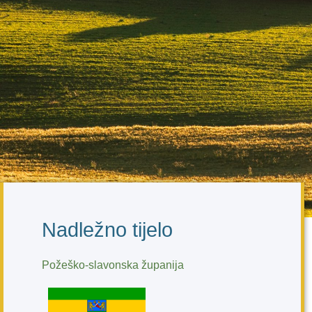
Nadležno tijelo
Požeško-slavonska županija