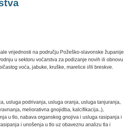
stva
ale vrijednosti na području Požeško-slavonske županije
vodnju u sektoru voćarstva za podizanje novih ili obnovu
ičastog voća, jabuke, kruške, marelice i/ili breskve.
nja, usluga podrivanja, usluga oranja, usluga tanjuranja,
ravnanja, meliorativna gnojidba, kalcifikacija..),
ja u tlo, nabava organskog gnojiva i usluga rasipanja i
asipanja i unošenja u tlo uz obaveznu analizu tla i