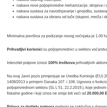
nabava nove poljoprivredne mehanizacije, strojeva i
nabava sustava za navodnjavanje i gnojidbu, sustava 
nabava sustava za obranu od tuče (stupovi, mreža i dr
Minimalna površina za podizanje novog voćnjaka je 1.00 ha
Prihvatljivi korisnici
su poljoprivrednici u sektoru voćarstv
Intenzitet potpore iznosi
100% troškova
prihvatljivih aktivno
Na ovaj Javni poziv primjenjuje se Uredba Komisije (EU) 2
1408/2013 o primjeni članaka 107. i 108. Ugovora o funkci
poljoprivrednom sektoru (SL L 51, 22.2.2019.), koje jednom k
fiskalne godine i koji iznos ne smije biti veći od
20.000,00
Prijava za dodjelu potpora
podnosi se zaključno s dano