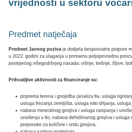
vrijednosti u sektoru voćar
Predmet natječaja
Predmet Javnog poziva
je dodjela bespovratne potpore m
u 2022. godini za ulaganja u primarnu poljoprivrednu proiz
postojećeg višegodišnjeg nasada: višnje, trešnje, šljive, bob
Prihvatljive aktivnosti za financiranje su:
priprema terena i gnojidba (analiza tla. usluga rigola
usluga frezanja zemljišta, usluga roto drljanja, usluga 
nabava mineralnog gnojiva i usluga rasipanja i unošen
unošenja u tlo, nabava dehidriranog gnojiva i usluga r
preporuke za količine i vrstu gnojiva,
nabava sadnog materijala,