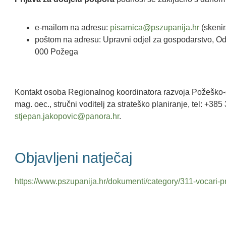
e-mailom na adresu:
pisarnica@pszupanija.hr
(skenir
poštom na adresu: Upravni odjel za gospodarstvo, Odsj
000 Požega
Kontakt osoba Regionalnog koordinatora razvoja Požeško-s
mag. oec., stručni voditelj za strateško planiranje, tel: +3
stjepan.jakopovic@panora.hr
.
Objavljeni natječaj
https://www.pszupanija.hr/dokumenti/category/311-vocari-p