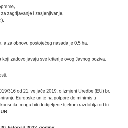
 opreme,
za zagrijavanje i zasjenjivanje,
.).
, a za obnovu postojećeg nasada je 0,5 ha.
a koji zadovoljavaju sve kriterije ovog Javnog poziva.
sti.
019/316 od 21. veljače 2019. o izmjeni Uredbe (EU) br.
oniranju Europske unije na potpore de minimis u
orisniku mogu biti dodijeljene tijekom razdoblja od tri
 EUR
.
m
20. listopad 2022. godine
: