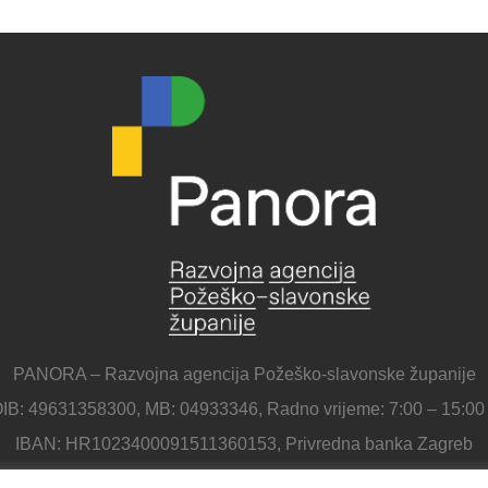
PANORA – Razvojna agencija Požeško-slavonske županije
IB: 49631358300, MB: 04933346, Radno vrijeme: 7:00 – 15:00
IBAN: HR1023400091511360153, Privredna banka Zagreb