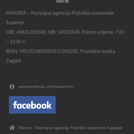
PANORA – Razvojna agencija Požeško-slavonske
županije
OIB: 49631358300, MB: 04933346, Radno vrijeme: 7:00
– 15:00 h
IBAN: HR1023400091511360153, Privredna banka
Zagreb
www.facebook.com/panora.hr/
Panora - Razvojna agencija Požeško-slavonske županije