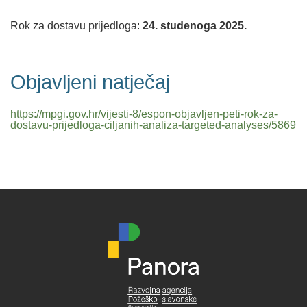
Rok za dostavu prijedloga:
24. studenoga 2025.
Objavljeni natječaj
https://mpgi.gov.hr/vijesti-8/espon-objavljen-peti-rok-za-
dostavu-prijedloga-ciljanih-analiza-targeted-analyses/5869