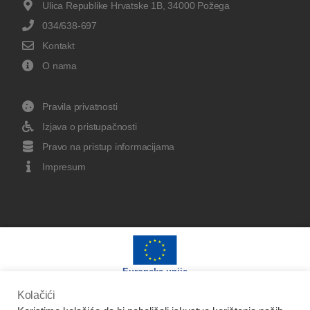
Ulica Republike Hrvatske 1B, 34000 Požega
034/638-697
Kontakt
O nama
Pravila privatnosti
Izjava o pristupačnosti
Pravo na pristup informacijama
Impresum
Europska unija
Kolačići