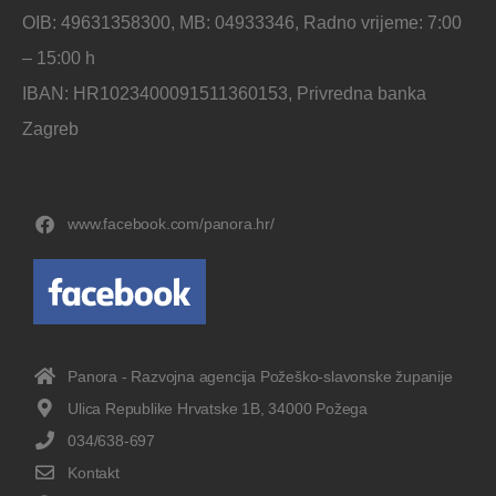
OIB: 49631358300, MB: 04933346, Radno vrijeme: 7:00
– 15:00 h
IBAN: HR1023400091511360153, Privredna banka
Zagreb
www.facebook.com/panora.hr/
Panora - Razvojna agencija Požeško-slavonske županije
Ulica Republike Hrvatske 1B, 34000 Požega
034/638-697
Kontakt