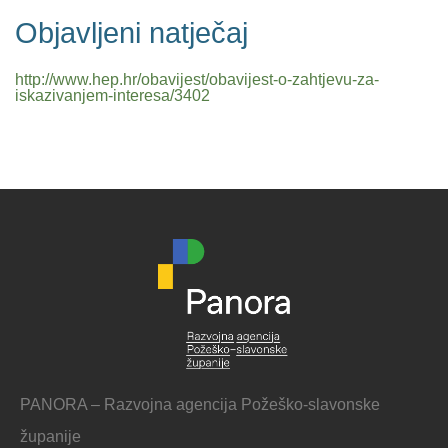
Objavljeni natječaj
http://www.hep.hr/obavijest/obavijest-o-zahtjevu-za-
iskazivanjem-interesa/3402
PANORA – Razvojna agencija Požeško-slavonske
županije