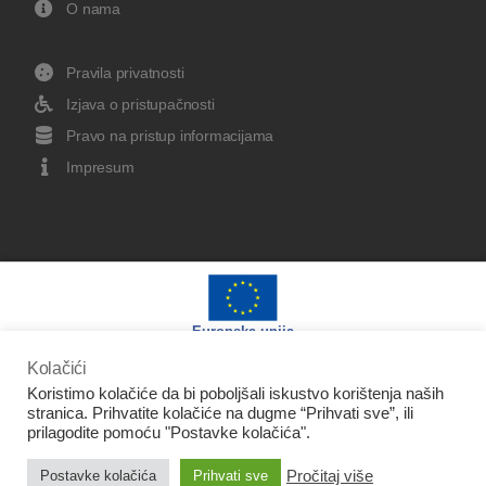
O nama
Pravila privatnosti
Izjava o pristupačnosti
Pravo na pristup informacijama
Impresum
Europska unija
Kolačići
Koristimo kolačiće da bi poboljšali iskustvo korištenja naših
stranica. Prihvatite kolačiće na dugme “Prihvati sve”, ili
prilagodite pomoću "Postavke kolačića".
Izradu web stranice sufinancirala je Europska unija iz
Pročitaj više
Postavke kolačića
Prihvati sve
Europskog fonda za regionalni razvoj.