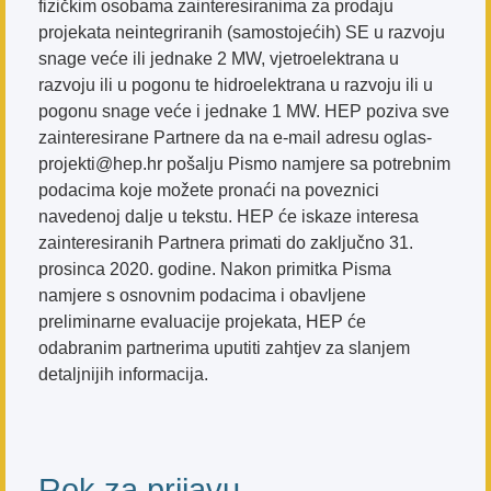
fizičkim osobama zainteresiranima za prodaju
projekata neintegriranih (samostojećih) SE u razvoju
snage veće ili jednake 2 MW, vjetroelektrana u
razvoju ili u pogonu te hidroelektrana u razvoju ili u
pogonu snage veće i jednake 1 MW. HEP poziva sve
zainteresirane Partnere da na e-mail adresu oglas-
projekti@hep.hr pošalju Pismo namjere sa potrebnim
podacima koje možete pronaći na poveznici
navedenoj dalje u tekstu. HEP će iskaze interesa
zainteresiranih Partnera primati do zaključno 31.
prosinca 2020. godine. Nakon primitka Pisma
namjere s osnovnim podacima i obavljene
preliminarne evaluacije projekata, HEP će
odabranim partnerima uputiti zahtjev za slanjem
detaljnijih informacija.
Rok za prijavu