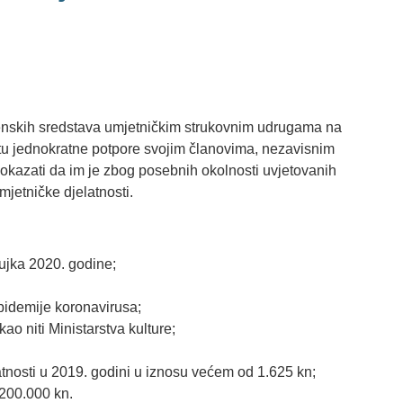
mjenskih sredstava umjetničkim strukovnim udrugama na
latu jednokratne potpore svojim članovima, nezavisnim
dokazati da im je zbog posebnih okolnosti uvjetovanih
jetničke djelatnosti.
žujka 2020. godine;
epidemije koronavirusa;
o niti Ministarstva kulture;
atnosti u 2019. godini u iznosu većem od 1.625 kn;
 200.000 kn.