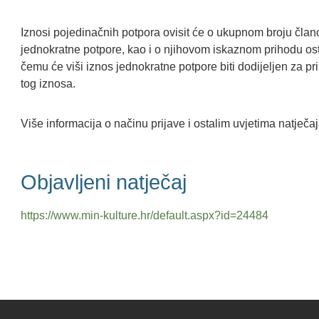
Iznosi pojedinačnih potpora ovisit će o ukupnom broju člano
jednokratne potpore, kao i o njihovom iskaznom prihodu ost
čemu će viši iznos jednokratne potpore biti dodijeljen za pr
tog iznosa.
Više informacija o načinu prijave i ostalim uvjetima natječa
Objavljeni natječaj
https://www.min-kulture.hr/default.aspx?id=24484