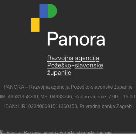
PANORA – Razvojna agencija Požeško-slavonske županije
IB: 49631358300, MB: 04933346, Radno vrijeme: 7:00 – 15:00
IBAN: HR1023400091511360153, Privredna banka Zagreb
Panora - Razvojna agencija Požeško-slavonske županije