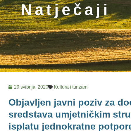
Natječaji
29 svibnja, 2020
Kultura i turizam
Objavljen javni poziv za d
sredstava umjetničkim st
isplatu jednokratne potpor