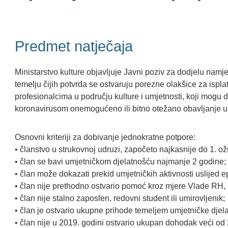
Predmet natječaja
Ministarstvo kulture objavljuje Javni poziv za dodjelu na
temelju čijih potvrda se ostvaruju porezne olakšice za isp
profesionalcima u području kulture i umjetnosti, koji mogu 
koronavirusom onemogućeno ili bitno otežano obavljanje um
Osnovni kriteriji za dobivanje jednokratne potpore:
• članstvo u strukovnoj udruzi, započeto najkasnije do 1. o
• član se bavi umjetničkom djelatnošću najmanje 2 godine;
• član može dokazati prekid umjetničkih aktivnosti uslijed 
• član nije prethodno ostvario pomoć kroz mjere Vlade RH, ka
• član nije stalno zaposlen, redovni student ili umirovljenik;
• član je ostvario ukupne prihode temeljem umjetničke djel
• član nije u 2019. godini ostvario ukupan dohodak veći od