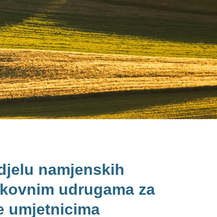
odjelu namjenskih
rukovnim udrugama za
e umjetnicima