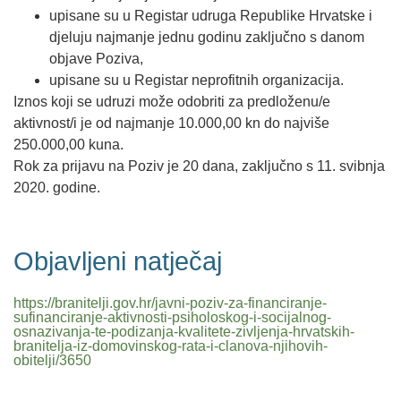
upisane su u Registar udruga Republike Hrvatske i
djeluju najmanje jednu godinu zaključno s danom
objave Poziva,
upisane su u Registar neprofitnih organizacija.
Iznos koji se udruzi može odobriti za predloženu/e
aktivnost/i je od najmanje 10.000,00 kn do najviše
250.000,00 kuna.
Rok za prijavu na Poziv je 20 dana, zaključno s 11. svibnja
2020. godine.
Objavljeni natječaj
https://branitelji.gov.hr/javni-poziv-za-financiranje-
sufinanciranje-aktivnosti-psiholoskog-i-socijalnog-
osnazivanja-te-podizanja-kvalitete-zivljenja-hrvatskih-
branitelja-iz-domovinskog-rata-i-clanova-njihovih-
obitelji/3650