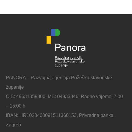
PANORA – Razvojna agencija Požeško-slavonske
županije
OIB: 49631358300, MB: 04933346, Radno vrijeme: 7:00
– 15:00 h
IBAN: HR1023400091511360153, Privredna banka
Zagreb