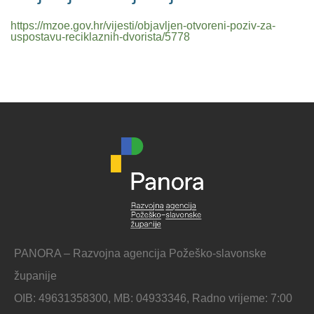
https://mzoe.gov.hr/vijesti/objavljen-otvoreni-poziv-za-
uspostavu-reciklaznih-dvorista/5778
PANORA – Razvojna agencija Požeško-slavonske
županije
OIB: 49631358300, MB: 04933346, Radno vrijeme: 7:00