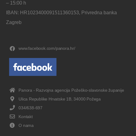
– 15:00 h
IBAN: HR1023400091511360153, Privredna banka
Zagreb
www.facebook.com/panora.hr/
Panora - Razvojna agencija Požeško-slavonske županije
Ulica Republike Hrvatske 1B, 34000 Požega
034/638-697
Kontakt
O nama