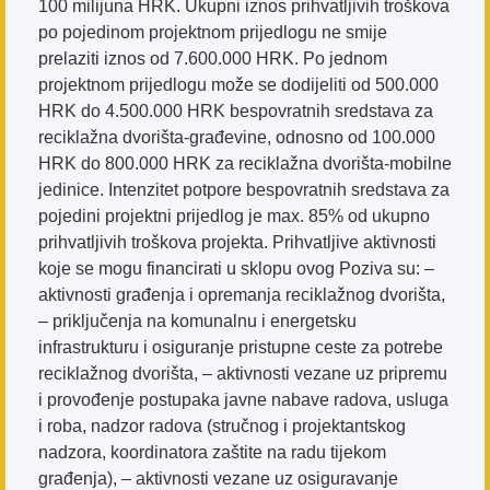
100 milijuna HRK. Ukupni iznos prihvatljivih troškova
po pojedinom projektnom prijedlogu ne smije
prelaziti iznos od 7.600.000 HRK. Po jednom
projektnom prijedlogu može se dodijeliti od 500.000
HRK do 4.500.000 HRK bespovratnih sredstava za
reciklažna dvorišta-građevine, odnosno od 100.000
HRK do 800.000 HRK za reciklažna dvorišta-mobilne
jedinice. Intenzitet potpore bespovratnih sredstava za
pojedini projektni prijedlog je max. 85% od ukupno
prihvatljivih troškova projekta. Prihvatljive aktivnosti
koje se mogu financirati u sklopu ovog Poziva su: –
aktivnosti građenja i opremanja reciklažnog dvorišta,
– priključenja na komunalnu i energetsku
infrastrukturu i osiguranje pristupne ceste za potrebe
reciklažnog dvorišta, – aktivnosti vezane uz pripremu
i provođenje postupaka javne nabave radova, usluga
i roba, nadzor radova (stručnog i projektantskog
nadzora, koordinatora zaštite na radu tijekom
građenja), – aktivnosti vezane uz osiguravanje