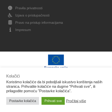
Pravila privatnosti
Izjava o pristupačnosti
Pravo na pristup informacijama
Impresum
Europska unija
Kolačići
Koristimo kolačiće da bi poboljšali iskustvo korištenja naših
stranica. Prihvatite kolačiće na dugme “Prihvati sve”, ili
prilagodite pomoću "Postavke kolačića".
Izradu web stranice sufinancirala je Europska unija iz
Pročitaj više
Postavke kolačića
Prihvati sve
Europskog fonda za regionalni razvoj.