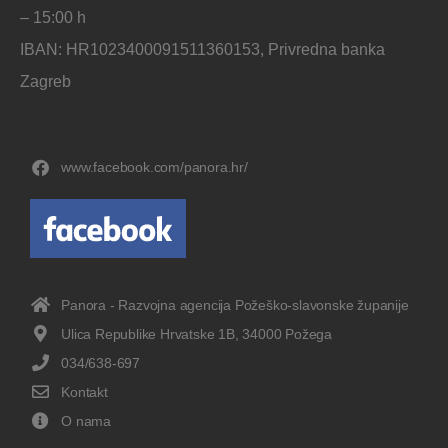
– 15:00 h
IBAN: HR1023400091511360153, Privredna banka
Zagreb
www.facebook.com/panora.hr/
Panora - Razvojna agencija Požeško-slavonske županije
Ulica Republike Hrvatske 1B, 34000 Požega
034/638-697
Kontakt
O nama