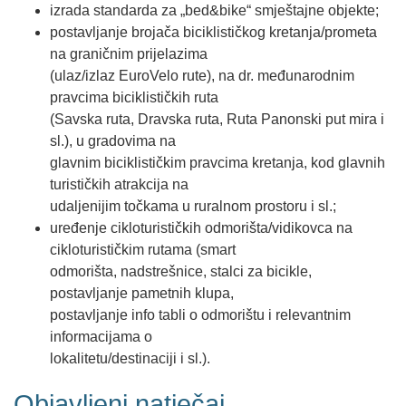
izrada standarda za „bed&bike“ smještajne objekte;
postavljanje brojača biciklističkog kretanja/prometa
na graničnim prijelazima
(ulaz/izlaz EuroVelo rute), na dr. međunarodnim
pravcima biciklističkih ruta
(Savska ruta, Dravska ruta, Ruta Panonski put mira i
sl.), u gradovima na
glavnim biciklističkim pravcima kretanja, kod glavnih
turističkih atrakcija na
udaljenijim točkama u ruralnom prostoru i sl.;
uređenje cikloturističkih odmorišta/vidikovca na
cikloturističkim rutama (smart
odmorišta, nadstrešnice, stalci za bicikle,
postavljanje pametnih klupa,
postavljanje info tabli o odmorištu i relevantnim
informacijama o
lokalitetu/destinaciji i sl.).
Objavljeni natječaj