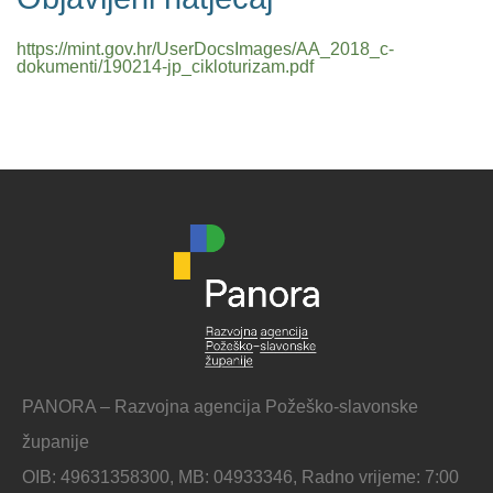
https://mint.gov.hr/UserDocsImages/AA_2018_c-
dokumenti/190214-jp_cikloturizam.pdf
PANORA – Razvojna agencija Požeško-slavonske
županije
OIB: 49631358300, MB: 04933346, Radno vrijeme: 7:00