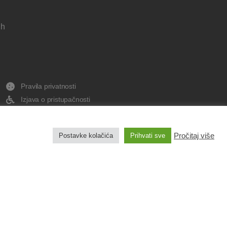
 h
Pravila privatnosti
Izjava o pristupačnosti
Pravo na pristup informacijama
Impresum
Pročitaj više
Postavke kolačića
Prihvati sve
Izradu web stranice sufinancirala je Europska
unija iz Europskog fonda za regionalni razvoj.