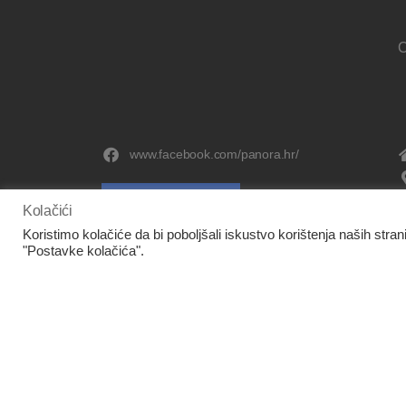
O
www.facebook.com/panora.hr/
Kolačići
Koristimo kolačiće da bi poboljšali iskustvo korištenja naših stran
"Postavke kolačića".
Europska unija