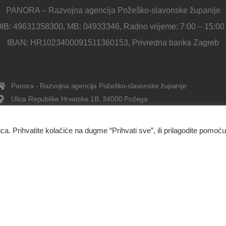
PANORA – Razvojna agencija Požeško-slavonske županije
IB: 49631358300, MB: 04933346, Radno vrijeme: 7:00 – 15:00
IBAN: HR1023400091511360153, Privredna banka Zagreb
Panora - Razvojna agencija Požeško-slavonske županije
Ulica Republike Hrvatske 1B, 34000 Požega
034/638-697
Kontakt
ica. Prihvatite kolačiće na dugme “Prihvati sve”, ili prilagodite pomoću
O nama