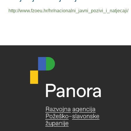
http://www.fzoeu.hr/hr/nacionalni_javni_pozivi_i_natjecaji/