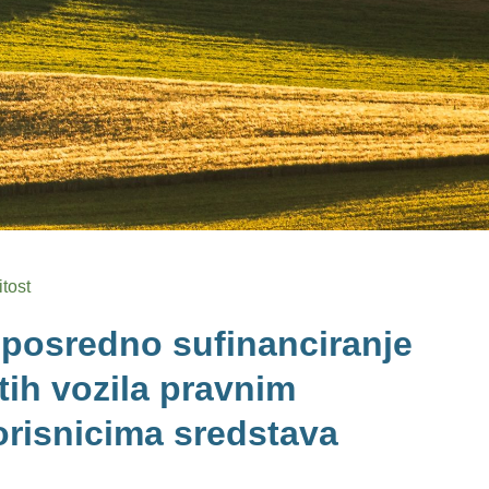
itost
eposredno sufinanciranje
tih vozila pravnim
risnicima sredstava