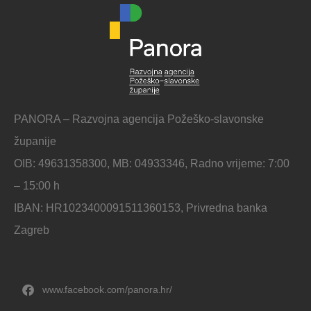
PANORA – Razvojna agencija Požeško-slavonske
županije
OIB: 49631358300, MB: 04933346, Radno vrijeme: 7:00
– 15:00 h
IBAN: HR1023400091511360153, Privredna banka
Zagreb
www.facebook.com/panora.hr/