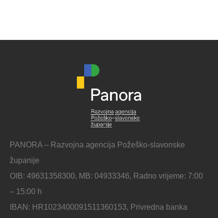
PANORA – Razvojna agencija Požeško-slavonske
županije
OIB: 49631358300, MB: 04933346, Radno vrijeme: 7:00
– 15:00 h
IBAN: HR1023400091511360153, Privredna banka