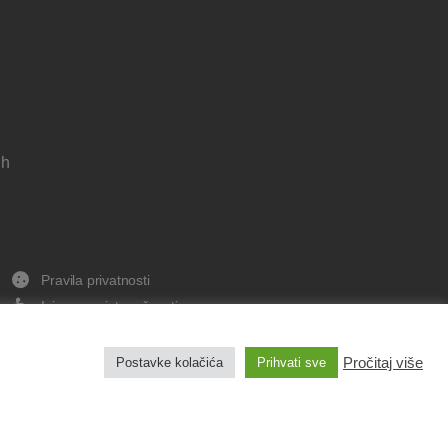
 h
Pravila privatnosti
Izjava o pristupačnosti
Pravo na pristup informacijama
Impresum
Pročitaj više
Postavke kolačića
Prihvati sve