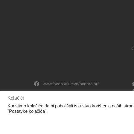
O
www.facebook.com/panora.hr/
Kolačići
Koristimo kolačiće da bi poboljšali iskustvo korištenja naših stran
"Postavke kolačića".