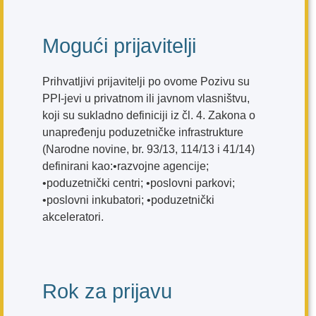
Mogući prijavitelji
Prihvatljivi prijavitelji po ovome Pozivu su
PPI-jevi u privatnom ili javnom vlasništvu,
koji su sukladno definiciji iz čl. 4. Zakona o
unapređenju poduzetničke infrastrukture
(Narodne novine, br. 93/13, 114/13 i 41/14)
definirani kao:•razvojne agencije;
•poduzetnički centri; •poslovni parkovi;
•poslovni inkubatori; •poduzetnički
akceleratori.
Rok za prijavu