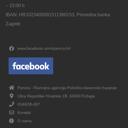
– 15:00 h
IBAN: HR1023400091511360153, Privredna banka
Zagreb
www.facebook.com/panora.hr/
Panora - Razvojna agencija Požeško-slavonske županije
Ulica Republike Hrvatske 1B, 34000 Požega
034/638-697
Kontakt
O nama