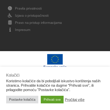
Pravila privatnosti
Izjava o pristupačnosti
Pravo na pristup informacijama
Impresum
Europska unija
Kolačići
Koristimo kolačiće da bi poboljšali iskustvo korištenja naših
stranica. Prihvatite kolačiće na dugme “Prihvati sve”, ili
prilagodite pomoću "Postavke kolačića".
Izradu web stranice sufinancirala je Europska unija iz
Pročitaj više
Postavke kolačića
Prihvati sve
Europskog fonda za regionalni razvoj.