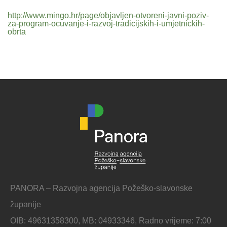
http://www.mingo.hr/page/objavljen-otvoreni-javni-poziv-
za-program-ocuvanje-i-razvoj-tradicijskih-i-umjetnickih-
obrta
PANORA – Razvojna agencija Požeško-slavonske
županije
OIB: 49631358300, MB: 04933346, Radno vrijeme: 7:00