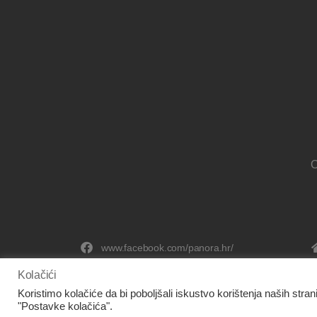
O
www.facebook.com/panora.hr/
Kolačići
Koristimo kolačiće da bi poboljšali iskustvo korištenja naših stran
"Postavke kolačića".