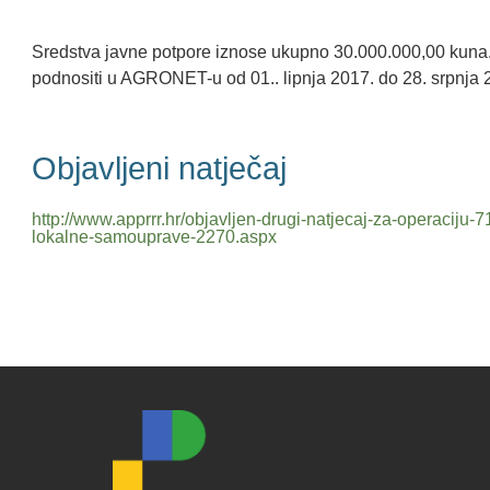
Sredstva javne potpore iznose ukupno 30.000.000,00 kuna. 
podnositi u AGRONET-u od 01.. lipnja 2017. do 28. srpnja
Objavljeni natječaj
http://www.apprrr.hr/objavljen-drugi-natjecaj-za-operaciju-7
lokalne-samouprave-2270.aspx