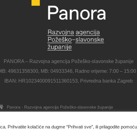
PANORA – Razvojna agencija Požeško-slavonske županije
IB: 49631358300, MB: 04933346, Radno vrijeme: 7:00 – 15:00
IBAN: HR1023400091511360153, Privredna banka Zagreb
Panora - Razvojna agencija Požeško-slavonske županije
Ulica Republike Hrvatske 1B, 34000 Požega
034/638-697
ica. Prihvatite kolačiće na dugme “Prihvati sve”, ili prilagodite pomoću
Kontakt