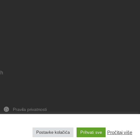
 h
Pravila privatnosti
Izjava o pristupačnosti
Pravo na pristup informacijama
Pročitaj više
Postavke kolačića
Prihvati sve
Impresum