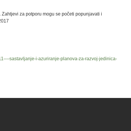
Zahtjevi za potporu mogu se početi popunjavati i
 2017
11----sastavljanje-i-azuriranje-planova-za-razvoj-jedinica-