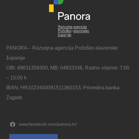
PANORA – Razvojna agencija Požeško-slavonske
županije
OIB: 49631358300, MB: 04933346, Radno vrijeme: 7:00
– 15:00 h
IBAN: HR1023400091511360153, Privredna banka
Zagreb
www.facebook.com/panora.hr/