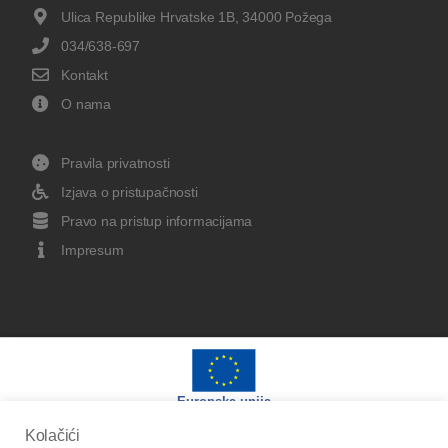
Ulica Republike Hrvatske 1B, 34000 Požega
034/638-697
Kontakt
O nama
Pravila privatnosti
Izjava o pristupačnosti
Pravo na pristup informacijama
Impresum
Europska unija
Kolačići