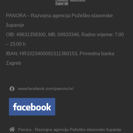
PANORA – Razvojna agencija Požeško-slavonske
županije
OIB: 49631358300, MB: 04933346, Radno vrijeme: 7:00
– 15:00 h
IBAN: HR1023400091511360153, Privredna banka
Zagreb
www.facebook.com/panora.hr/
Panora - Razvojna agencija Požeško-slavonske županije