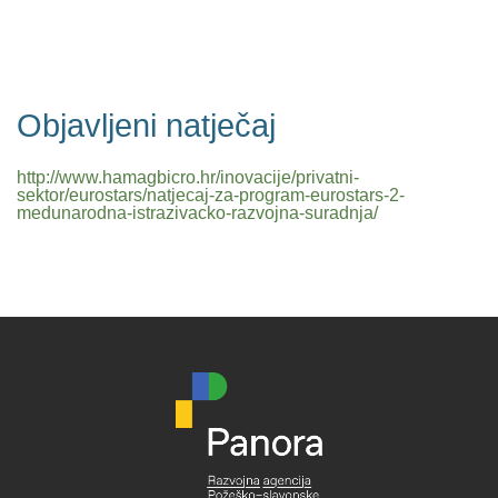
Objavljeni natječaj
http://www.hamagbicro.hr/inovacije/privatni-
sektor/eurostars/natjecaj-za-program-eurostars-2-
medunarodna-istrazivacko-razvojna-suradnja/