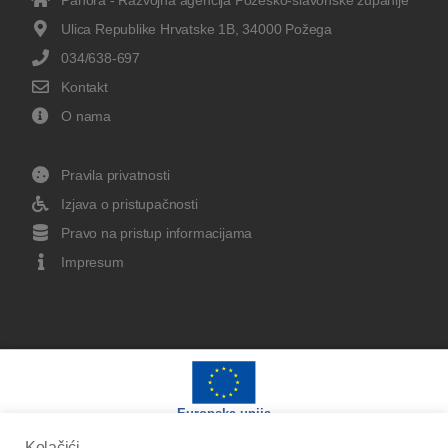
Ulica Republike Hrvatske 1B, 34000 Požega
034/638-697
Kontakt
O nama
Pravila privatnosti
Izjava o pristupačnosti
Pravo na pristup informacijama
Impresum
Europska unija
Kolačići