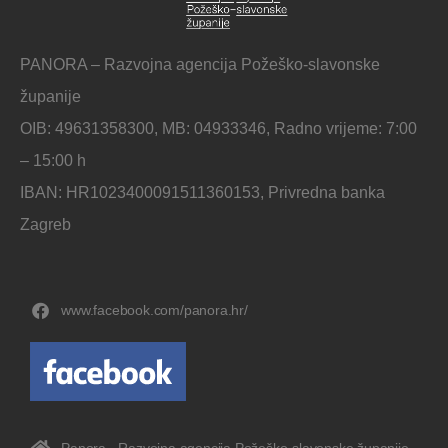
PANORA – Razvojna agencija Požeško-slavonske
županije
OIB: 49631358300, MB: 04933346, Radno vrijeme: 7:00
– 15:00 h
IBAN: HR1023400091511360153, Privredna banka
Zagreb
www.facebook.com/panora.hr/
Panora - Razvojna agencija Požeško-slavonske županije