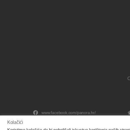
O
www.facebook.com/panora.hr/
Kolačići
Koristimo kolačiće da bi poboljšali iskustvo korištenja naših stran