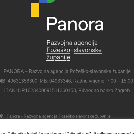
PANORA – Razvojna agencija Požeško-slavonske županije
IB: 49631358300, MB: 04933346, Radno vrijeme: 7:00 – 15:00
IBAN: HR1023400091511360153, Privredna banka Zagreb
Panora - Razvojna agencija Požeško-slavonske županije
Ulica Republike Hrvatske 1B, 34000 Požega
034/638-697
ica. Prihvatite kolačiće na dugme “Prihvati sve”, ili prilagodite pomoću