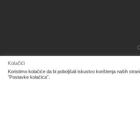
O
Kolačići
Koristimo kolačiće da bi poboljšali iskustvo korištenja naših stran
"Postavke kolačića".
www.facebook.com/panora.hr/