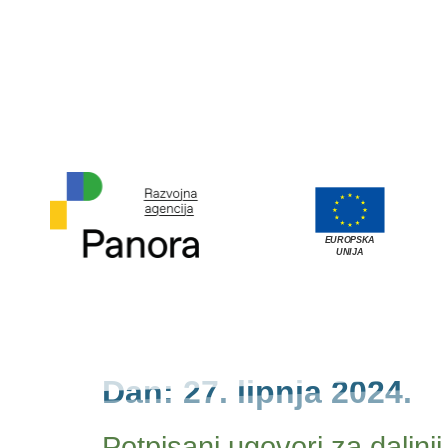
EUROPSKA
UNIJA
Dan:
27. lipnja 2024.
Potpisani ugovori za daljnj