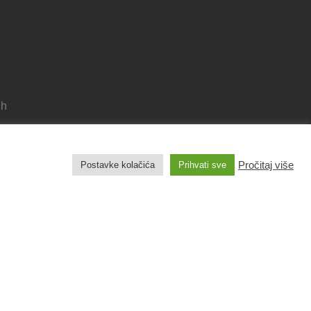
 h
Pročitaj više
Postavke kolačića
Prihvati sve
Pravila privatnosti
Izjava o pristupačnosti
Pravo na pristup informacijama
Impresum