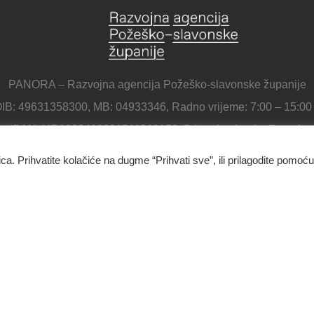
PANORA – Razvojna agencija Požeško-slavonske županije
IB: 49631358300, MB: 04933346, Radno vrijeme: 7:00 – 15:00
IBAN: HR1023400091511360153, Privredna banka Zagreb
ica. Prihvatite kolačiće na dugme “Prihvati sve”, ili prilagodite pomoću
Panora - Razvojna agencija Požeško-slavonske županije
Ulica Republike Hrvatske 1B, 34000 Požega
034/638-697
Kontakt
O nama