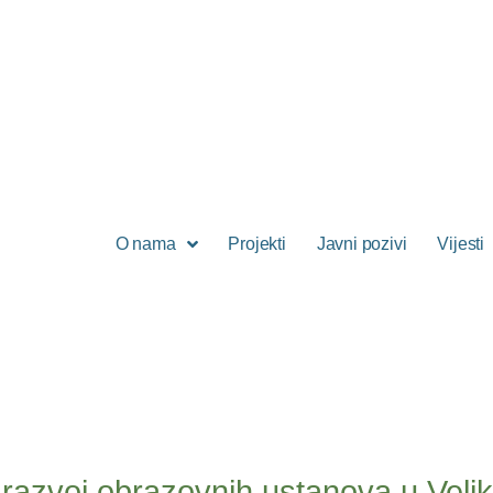
O nama
Projekti
Javni pozivi
Vijesti
i razvoj obrazovnih ustanova u Velik