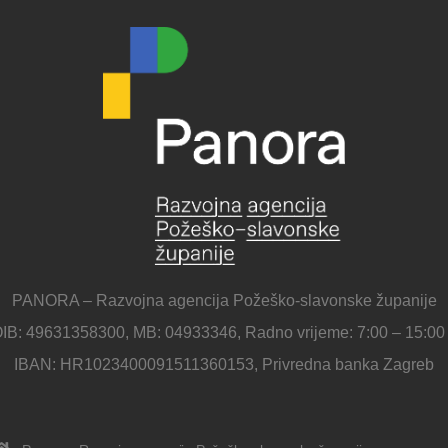
PANORA – Razvojna agencija Požeško-slavonske županije
IB: 49631358300, MB: 04933346, Radno vrijeme: 7:00 – 15:00
IBAN: HR1023400091511360153, Privredna banka Zagreb