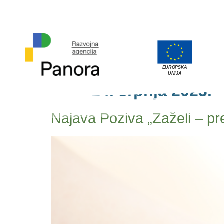
EUROPSKA
UNIJA
Dan:
24. srpnja 2023.
Najava Poziva „Zaželi – prev