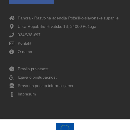
Panora - Razvojna agencija Požeško-slavonske županije
Ulica Republike Hrvatske 1B, 34000 Požega
034/638-697
Kontakt
O nama
Pravila privatnosti
Izjava o pristupačnosti
Pravo na pristup informacijama
Impresum